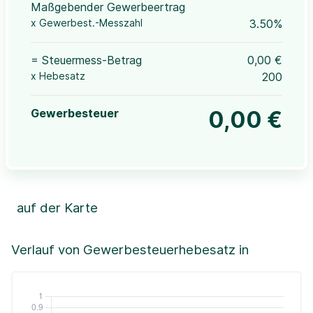
Maßgebender Gewerbeertrag
x Gewerbest.-Messzahl
3.50%
= Steuermess-Betrag
0,00 €
x Hebesatz
200
Gewerbesteuer
0,00 €
auf der Karte
Leaflet
|
©OpenStreetMap, ©CartoDB,
©GeoBasis-DE / BKG (2021)
+
Verlauf von Gewerbesteuerhebesatz in
−