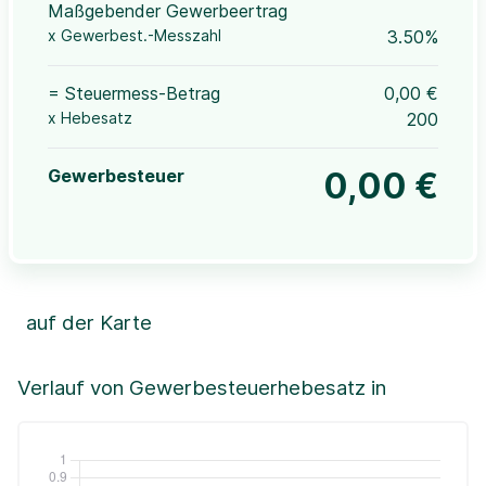
Maßgebender Gewerbeertrag
x Gewerbest.-Messzahl
3.50%
= Steuermess-Betrag
0,00 €
x Hebesatz
200
Gewerbesteuer
0,00 €
auf der Karte
Leaflet
|
©OpenStreetMap, ©CartoDB,
©GeoBasis-DE / BKG (2021)
+
Verlauf von Gewerbesteuerhebesatz in
−