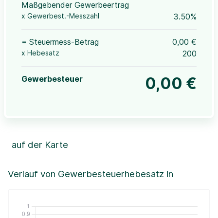
Maßgebender Gewerbeertrag
x Gewerbest.-Messzahl
3.50%
= Steuermess-Betrag
0,00 €
x Hebesatz
200
Gewerbesteuer
0,00 €
auf der Karte
Leaflet
|
©OpenStreetMap, ©CartoDB,
©GeoBasis-DE / BKG (2021)
+
Verlauf von Gewerbesteuerhebesatz in
−