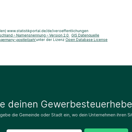
len) www.statistikportal.de/de/veroeffentlichungen
schland – Namensnennung – Version 2.0
GIS Datenquelle
-germany-postleitzahl
unter der Lizenz
Open Database License
de deinen Gewerbesteuerhebe
 gebe die Gemeinde oder Stadt ein, wo dein Unternehmen ihren Si