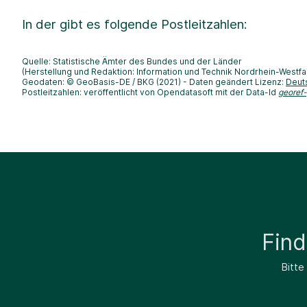
In der
gibt es folgende Postleitzahlen:
Quelle: Statistische Ämter des Bundes und der Länder
(Herstellung und Redaktion: Information und Technik Nordrhein-Westfa
Geodaten: © GeoBasis-DE / BKG (2021) - Daten geändert Lizenz:
Deut
Postleitzahlen: veröffentlicht von Opendatasoft mit der Data-Id
georef
Fin
Bitte