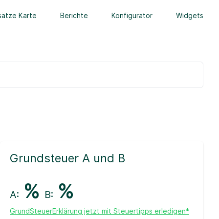
ätze Karte
Berichte
Konfigurator
Widgets
Grundsteuer A und B
%
%
A:
B:
GrundSteuerErklärung jetzt mit Steuertipps erledigen*