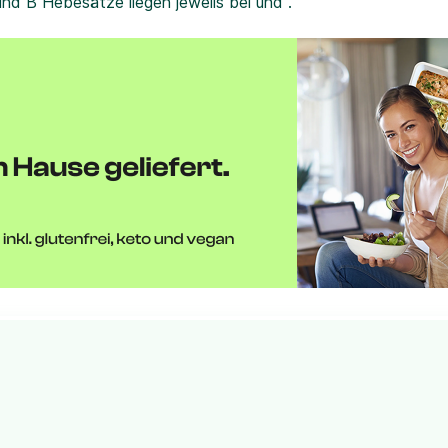
und B Hebesätze liegen jeweils bei und .