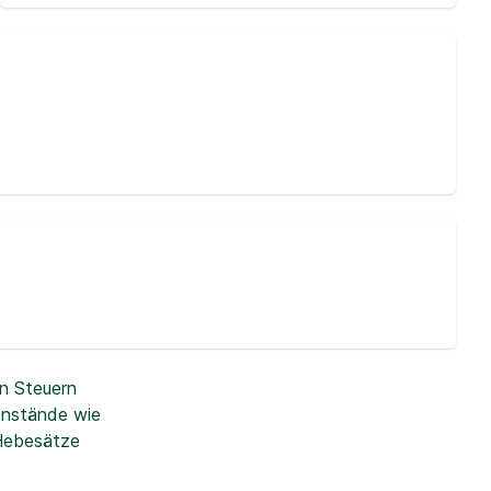
n Steuern
enstände wie
 Hebesätze