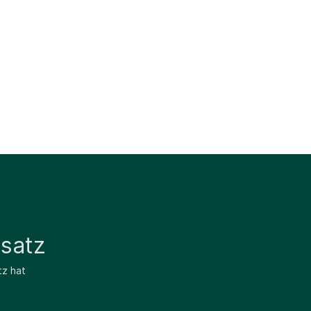
satz
tz hat