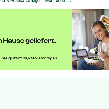
und B Hebesätze liegen jeweils bei und .