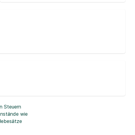
n Steuern
enstände wie
 Hebesätze