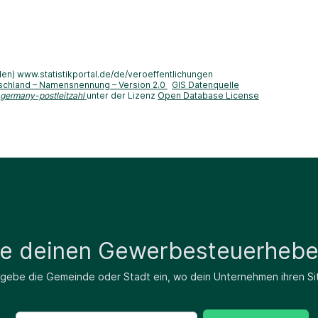
len) www.statistikportal.de/de/veroeffentlichungen
schland – Namensnennung – Version 2.0
GIS Datenquelle
-germany-postleitzahl
unter der Lizenz
Open Database License
de deinen Gewerbesteuerhebe
 gebe die Gemeinde oder Stadt ein, wo dein Unternehmen ihren Si