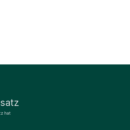
satz
tz hat