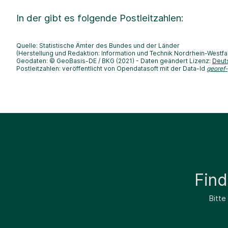
In der
gibt es folgende Postleitzahlen:
Quelle: Statistische Ämter des Bundes und der Länder
(Herstellung und Redaktion: Information und Technik Nordrhein-Westfa
Geodaten: © GeoBasis-DE / BKG (2021) - Daten geändert Lizenz:
Deut
Postleitzahlen: veröffentlicht von Opendatasoft mit der Data-Id
georef
Fin
Bitte