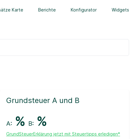
ätze Karte
Berichte
Konfigurator
Widgets
Grundsteuer A und B
%
%
A:
B:
GrundSteuerErklärung jetzt mit Steuertipps erledigen*