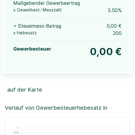
Maßgebender Gewerbeertrag
x Gewerbest.-Messzahl
3.50%
= Steuermess-Betrag
0,00 €
x Hebesatz
200
Gewerbesteuer
0,00 €
auf der Karte
Leaflet
|
©OpenStreetMap, ©CartoDB,
©GeoBasis-DE / BKG (2021)
+
Verlauf von Gewerbesteuerhebesatz in
−