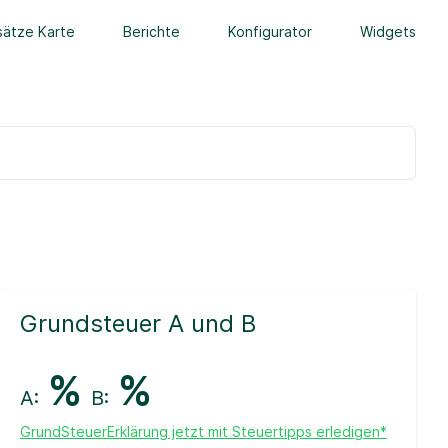
ätze Karte
Berichte
Konfigurator
Widgets
Grundsteuer A und B
%
%
A:
B:
GrundSteuerErklärung jetzt mit Steuertipps erledigen*