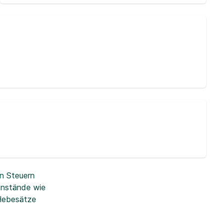
n Steuern
enstände wie
 Hebesätze