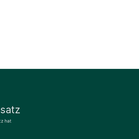
satz
tz hat