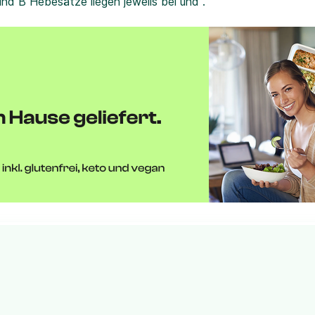
und B Hebesätze liegen jeweils bei und .