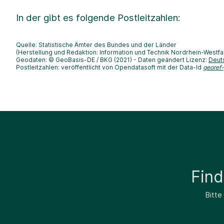
In der
gibt es folgende Postleitzahlen:
Quelle: Statistische Ämter des Bundes und der Länder
(Herstellung und Redaktion: Information und Technik Nordrhein-Westfa
Geodaten: © GeoBasis-DE / BKG (2021) - Daten geändert Lizenz:
Deut
Postleitzahlen: veröffentlicht von Opendatasoft mit der Data-Id
georef
Fin
Bitte