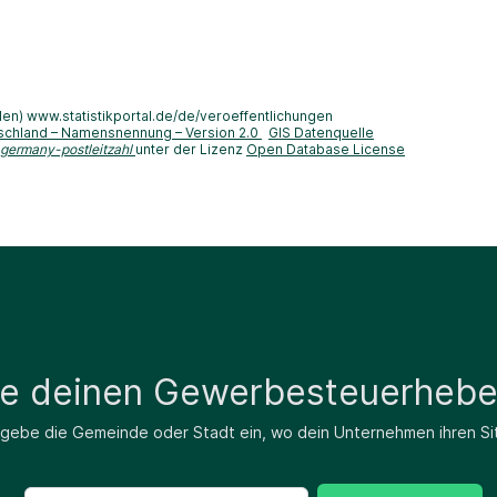
len) www.statistikportal.de/de/veroeffentlichungen
schland – Namensnennung – Version 2.0
GIS Datenquelle
-germany-postleitzahl
unter der Lizenz
Open Database License
de deinen Gewerbesteuerhebe
 gebe die Gemeinde oder Stadt ein, wo dein Unternehmen ihren Si