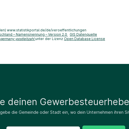
len) www.statistikportal.de/de/veroeffentlichungen
schland – Namensnennung – Version 2.0
GIS Datenquelle
-germany-postleitzahl
unter der Lizenz
Open Database License
de deinen Gewerbesteuerhebe
 gebe die Gemeinde oder Stadt ein, wo dein Unternehmen ihren Si