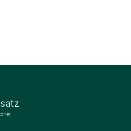
satz
tz hat