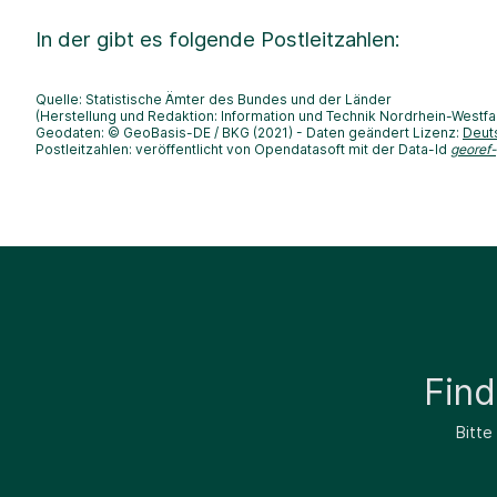
In der
gibt es folgende Postleitzahlen:
Quelle: Statistische Ämter des Bundes und der Länder
(Herstellung und Redaktion: Information und Technik Nordrhein-Westfa
Geodaten: © GeoBasis-DE / BKG (2021) - Daten geändert Lizenz:
Deut
Postleitzahlen: veröffentlicht von Opendatasoft mit der Data-Id
georef
Fin
Bitte