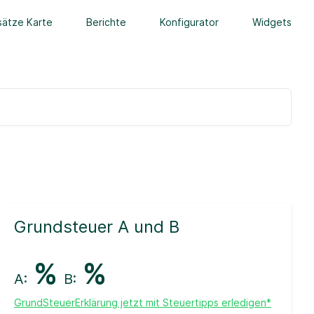
ätze Karte
Berichte
Konfigurator
Widgets
Grundsteuer A und B
%
%
A:
B:
GrundSteuerErklärung jetzt mit Steuertipps erledigen*