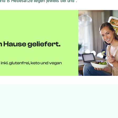
und B Hebesätze liegen jeweils bei und .