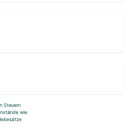
n Steuern
enstände wie
 Hebesätze