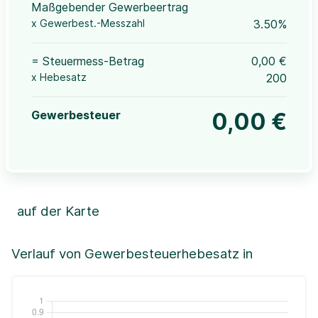
Maßgebender Gewerbeertrag
x Gewerbest.-Messzahl
3.50%
= Steuermess-Betrag
0,00 €
x Hebesatz
200
Gewerbesteuer
0,00 €
auf der Karte
Leaflet
|
©OpenStreetMap, ©CartoDB,
©GeoBasis-DE / BKG (2021)
+
Verlauf von Gewerbesteuerhebesatz in
−