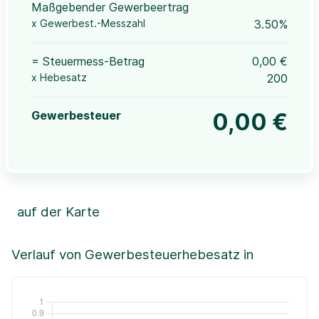
Maßgebender Gewerbeertrag
x Gewerbest.-Messzahl
3.50%
= Steuermess-Betrag
0,00 €
x Hebesatz
200
Gewerbesteuer
0,00 €
auf der Karte
Leaflet
|
©OpenStreetMap, ©CartoDB,
©GeoBasis-DE / BKG (2021)
+
Verlauf von Gewerbesteuerhebesatz in
−