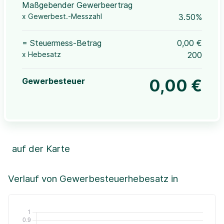
Maßgebender Gewerbeertrag
x Gewerbest.-Messzahl
3.50%
= Steuermess-Betrag
0,00 €
x Hebesatz
200
Gewerbesteuer
0,00 €
auf der Karte
Leaflet
|
©OpenStreetMap, ©CartoDB,
©GeoBasis-DE / BKG (2021)
+
Verlauf von Gewerbesteuerhebesatz in
−