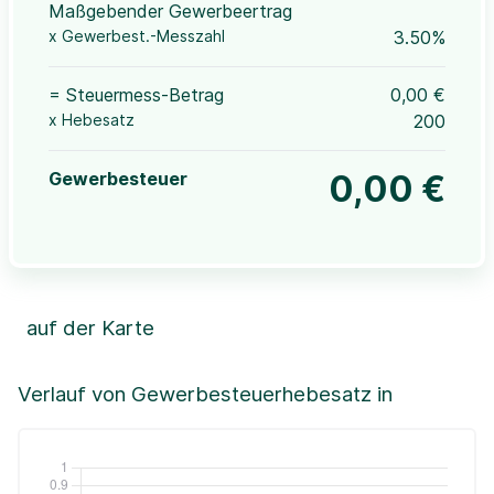
Maßgebender Gewerbeertrag
x Gewerbest.-Messzahl
3.50%
= Steuermess-Betrag
0,00 €
x Hebesatz
200
Gewerbesteuer
0,00 €
auf der Karte
Leaflet
|
©OpenStreetMap, ©CartoDB,
©GeoBasis-DE / BKG (2021)
+
Verlauf von Gewerbesteuerhebesatz in
−