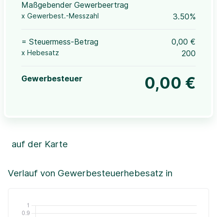
Maßgebender Gewerbeertrag
x Gewerbest.-Messzahl
3.50%
= Steuermess-Betrag
0,00 €
x Hebesatz
200
Gewerbesteuer
0,00 €
auf der Karte
Leaflet
|
©OpenStreetMap, ©CartoDB,
©GeoBasis-DE / BKG (2021)
+
Verlauf von Gewerbesteuerhebesatz in
−